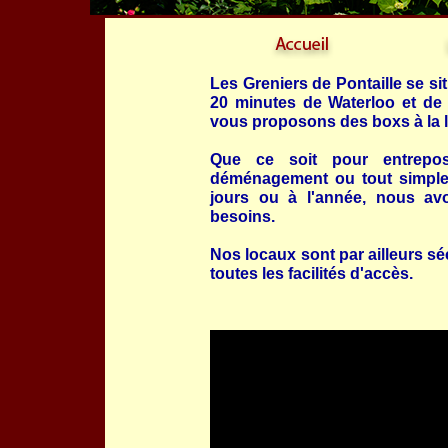
Les Greniers de Pontaille se si
20 minutes de Waterloo et de
vous proposons des boxs à la l
Que ce soit pour entrepos
déménagement ou tout simpl
jours ou à l'année, nous av
besoins.
Nos locaux sont par ailleurs sé
toutes les facilités d'accès.